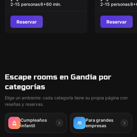
Kids
2-15 personas
6
+
60
min.
2-15 personas
8
+
Reservar
Reservar
Escape rooms en Gandia por
categorías
Elige un ambiente: cada categoría tiene su propia página con
reseñas y reservas.
Cumpleaños
Para grandes
infantil
empresas