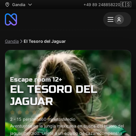
🇪🇸
Gandia
+49 89 248858220
Gandia
El Tesoro del Jaguar
Escape room 12+
EL TESORO DEL
JAGUAR
2 - 15 personas
60 minutos
Medio
Aventurese en la jungla mexicana en busca del tesoro del
jaguar perdido. Únete a un equipo de cazarecompensas