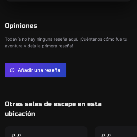
Opiniones
Todavía no hay ninguna reseña aquí. ¡Cuéntanos cómo fue tu
aventura y deja la primera reseña!
Añadir una reseña
Otras salas de escape en esta
ubicación
Escape room
Escape room
Clase de Pociones
Clase de P
Nuevo