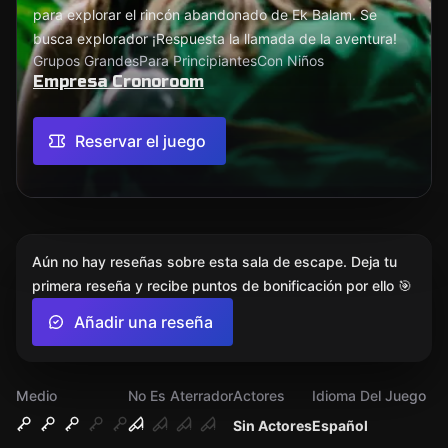
para explorar el rincón abandonado de Ek Balam. Se
busca explorador ¡Respuesta la llamada de la aventura!
Grupos Grandes
Para Principiantes
Con Niños
Empresa Cronoroom
Reservar el juego
Aún no hay reseñas sobre esta sala de escape. Deja tu
primera reseña y recibe puntos de bonificación por ello 🎯
Añadir una reseña
Medio
No Es Aterrador
Actores
Idioma Del Juego
Sin Actores
Español