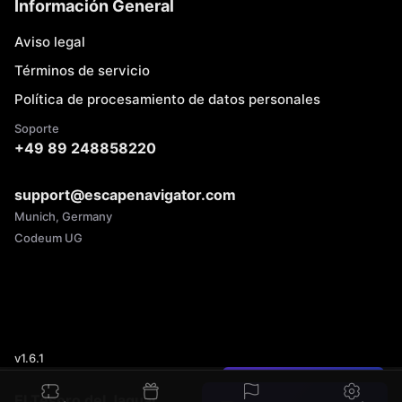
Información General
Aviso legal
Términos de servicio
Política de procesamiento de datos personales
Soporte
+49 89 248858220
support@escapenavigator.com
Munich, Germany
Codeum UG
v
1.6.1
¿Encontraste un error?
El Tesoro del Jaguar